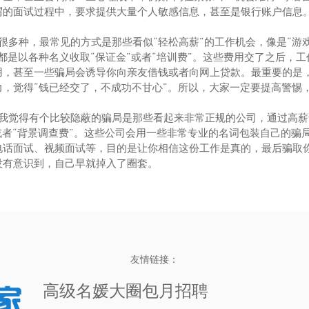
谓的面试过程中，要求提供大量个人敏感信息，甚至是银行账户信息
有很多种，最常见的方式是那些看似“轻松高薪”的工作机会，像是“游戏
都是以各种名义收取“保证金”或者“培训费”。这些费用交了之后，
用，甚至一些骗局会诱导你向亲友借钱或者向网上贷款。最重要的是
力，觉得“钱已经交了，不成功不甘心”。所以，大家一定要提高警惕
局，我觉得有个比较隐蔽的骗局是那些看起来非常正规的公司，通过高
或者“背景调查费”。这些公司会用一些非常专业的名词包装自己的骗
电话面试、视频面试等，目的是让你相信这份工作是真的，最后骗取
没有意识到，自己早就掉入了圈套。
友情链接：
高级名媛大圈包月招聘